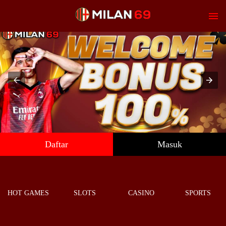
Daftar
Masuk
HOT GAMES
SLOTS
CASINO
SPORTS